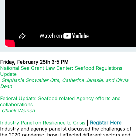
Friday, February 26th 3-5 PM
National Sea Grant Law Center: Seafood Regulations
Update
Stephanie Showalter Otts, Catherine Janasie, and Olivia
Dean
Federal Update: Seafood related Agency efforts and
collaborations
Chuck Weirich
Industry Panel on Resilience to Crisis
|
Register Here
Industry and agency panelist discussed the challenges of
the 2020 pandemic, how it affected different sectors and